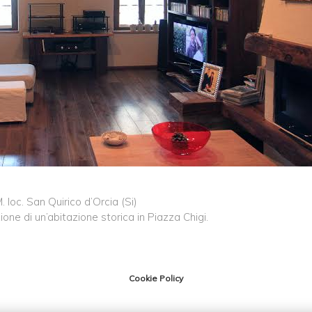
loc. San Quirico d’Orcia (Si)
ione di un’abitazione storica in Piazza Chigi.
Cookie Policy